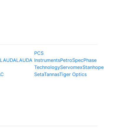
PCS
LAUDA
LAUDA
Instruments
PetroSpec
Phase
Technology
Servomex
Stanhope
AC
Seta
Tannas
Tiger Optics