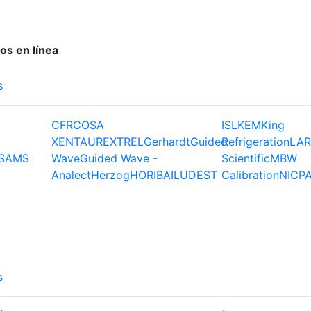
os en línea
s
CFR
COSA
ISL
KEM
King
XENTAUR
EXTREL
Gerhardt
Guided
Refrigeration
LAR
S
AMS
Wave
Guided Wave -
Scientific
MBW
Analect
Herzog
HORIBA
ILUDEST
Calibration
NIC
P
s