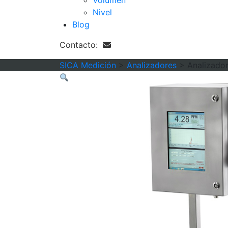
Volumen
Nivel
Blog
Contacto:
SICA Medición
>
Analizadores
>
Analizado