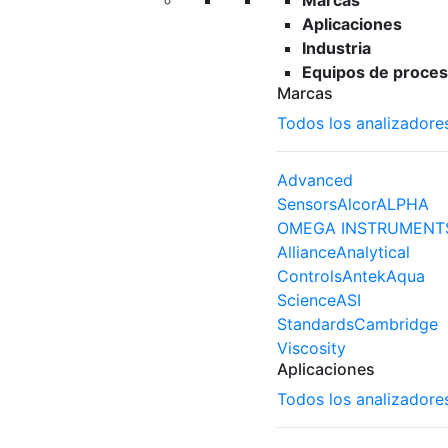
Marcas
Aplicaciones
Industria
Equipos de proces
Marcas
Todos los analizadore
Advanced
Sensors
Alcor
ALPHA
OMEGA INSTRUMENT
Alliance
Analytical
Controls
Antek
Aqua
Science
ASI
Standards
Cambridge
Viscosity
Aplicaciones
Todos los analizadore