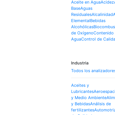
Aceite en Agua
Acidez
Base
Aguas
Residuales
Alcalinidad
A
Elemental
Bebidas
Alcohólicas
Biocombust
de Oxígeno
Contenido
Agua
Control de Calid
Industria
Todos los analizadore
Aceites y
Lubricantes
Aeroespaci
y Medio Ambiente
Ali
y Bebidas
Análisis de
fertilizantes
Automotri