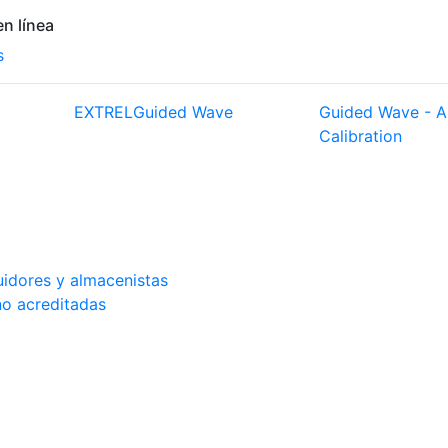
n línea
s
EXTREL
Guided Wave
Guided Wave - A
Calibration
buidores y almacenistas
no acreditadas