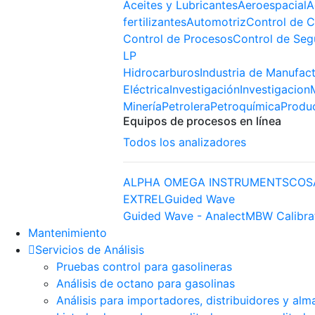
Aceites y Lubricantes
Aeroespacial
A
fertilizantes
Automotriz
Control de C
Control de Procesos
Control de Seg
LP
Hidrocarburos
Industria de Manufac
Eléctrica
Investigación
Investigacion
Minería
Petrolera
Petroquímica
Produ
Equipos de procesos en línea
Todos los analizadores
ALPHA OMEGA INSTRUMENTS
COS
EXTREL
Guided Wave
Guided Wave - Analect
MBW Calibra
Mantenimiento
Servicios de Análisis
Pruebas control para gasolineras
Análisis de octano para gasolinas
Análisis para importadores, distribuidores y alm