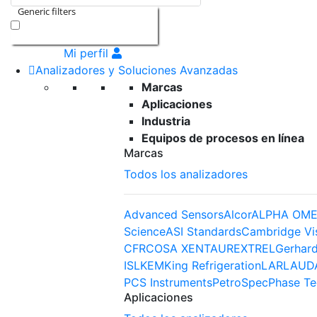
Generic filters
Exact matches only
Mi perfil
Analizadores y Soluciones Avanzadas
Marcas
Aplicaciones
Industria
Equipos de procesos en línea
Marcas
Todos los analizadores
Advanced Sensors
Alcor
ALPHA OME
Science
ASI Standards
Cambridge Vi
CFR
COSA XENTAUR
EXTREL
Gerhard
ISL
KEM
King Refrigeration
LAR
LAUD
PCS Instruments
PetroSpec
Phase Te
Aplicaciones