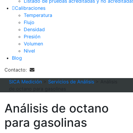
Listado de pruebas acreditadas y no acreditada
Calibraciones
Temperatura
Flujo
Densidad
Presión
Volumen
Nivel
Blog
Contacto:
SICA Medición
>
Servicios de Análisis
>
Análisis
de octano para gasolinas
Análisis de octano
para gasolinas