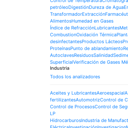
Control de Temperatura
Cromatogra
petróleo
Digestión
Dureza de Agua
E
Transformador
Extracción
Farmacéut
Alimentos
Humedad en Gases
Índice de Refracción
Lubricantes
Met
Combustion
Oxidación Térmica
Plant
desinfectantes
Productos Lácteos
Pr
Proteínas
Punto de ablandamiento
Re
Autoclaves
Residuos
Salinidad
Sedim
Superficial
Verificación de Gases Mé
Industria
Todos los analizadores
Aceites y Lubricantes
Aeroespacial
A
fertilizantes
Automotriz
Control de C
Control de Procesos
Control de Seg
LP
Hidrocarburos
Industria de Manufac
Eléctrica
Investigación
Investigacion