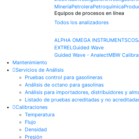
Minería
Petrolera
Petroquímica
Produ
Equipos de procesos en línea
Todos los analizadores
ALPHA OMEGA INSTRUMENTS
COS
EXTREL
Guided Wave
Guided Wave - Analect
MBW Calibra
Mantenimiento
Servicios de Análisis
Pruebas control para gasolineras
Análisis de octano para gasolinas
Análisis para importadores, distribuidores y alm
Listado de pruebas acreditadas y no acreditada
Calibraciones
Temperatura
Flujo
Densidad
Presión