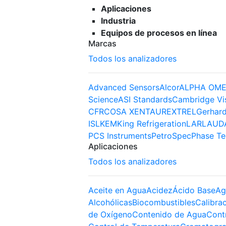
Aplicaciones
Industria
Equipos de procesos en línea
Marcas
Todos los analizadores
Advanced Sensors
Alcor
ALPHA OME
Science
ASI Standards
Cambridge Vi
CFR
COSA XENTAUR
EXTREL
Gerhard
ISL
KEM
King Refrigeration
LAR
LAUD
PCS Instruments
PetroSpec
Phase Te
Aplicaciones
Todos los analizadores
Aceite en Agua
Acidez
Ácido Base
Ag
Alcohólicas
Biocombustibles
Calibra
de Oxígeno
Contenido de Agua
Cont