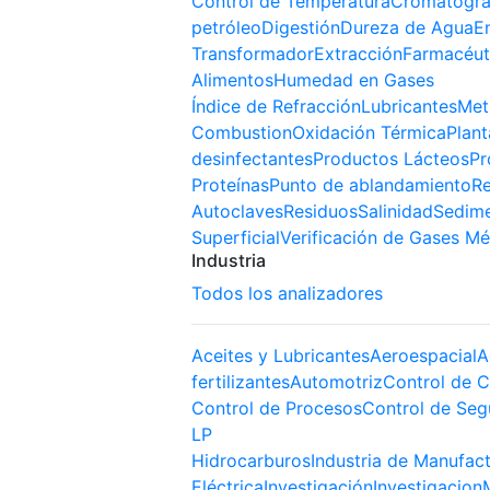
Control de Temperatura
Cromatogra
petróleo
Digestión
Dureza de Agua
E
Transformador
Extracción
Farmacéut
Alimentos
Humedad en Gases
Índice de Refracción
Lubricantes
Met
Combustion
Oxidación Térmica
Plant
desinfectantes
Productos Lácteos
Pr
Proteínas
Punto de ablandamiento
Re
Autoclaves
Residuos
Salinidad
Sedim
Superficial
Verificación de Gases Mé
Industria
Todos los analizadores
Aceites y Lubricantes
Aeroespacial
A
fertilizantes
Automotriz
Control de C
Control de Procesos
Control de Seg
LP
Hidrocarburos
Industria de Manufac
Eléctrica
Investigación
Investigacion