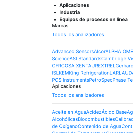
Aplicaciones
Industria
Equipos de procesos en línea
Marcas
Todos los analizadores
Advanced Sensors
Alcor
ALPHA OME
Science
ASI Standards
Cambridge Vi
CFR
COSA XENTAUR
EXTREL
Gerhard
ISL
KEM
King Refrigeration
LAR
LAUD
PCS Instruments
PetroSpec
Phase Te
Aplicaciones
Todos los analizadores
Aceite en Agua
Acidez
Ácido Base
Ag
Alcohólicas
Biocombustibles
Calibra
de Oxígeno
Contenido de Agua
Cont