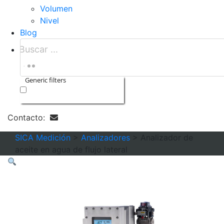
Volumen
Nivel
Blog
Generic filters
Exact matches only
Contacto:
SICA Medición
>
Analizadores
>
Analizador de
aceite en agua de flujo lateral