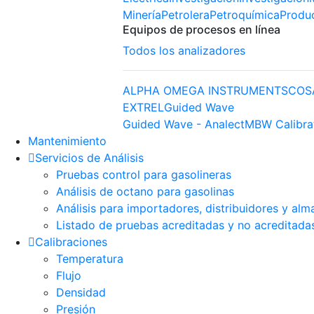
Minería
Petrolera
Petroquímica
Produ
Equipos de procesos en línea
Todos los analizadores
ALPHA OMEGA INSTRUMENTS
COS
EXTREL
Guided Wave
Guided Wave - Analect
MBW Calibra
Mantenimiento
Servicios de Análisis
Pruebas control para gasolineras
Análisis de octano para gasolinas
Análisis para importadores, distribuidores y alm
Listado de pruebas acreditadas y no acreditada
Calibraciones
Temperatura
Flujo
Densidad
Presión