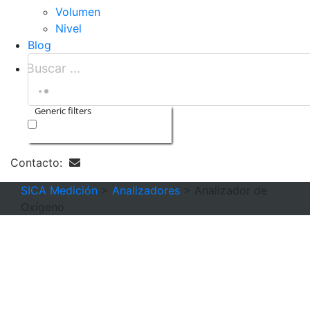
Volumen
Nivel
Blog
Generic filters
Exact matches only
Contacto:
SICA Medición
>
Analizadores
>
Analizador de
Oxígeno