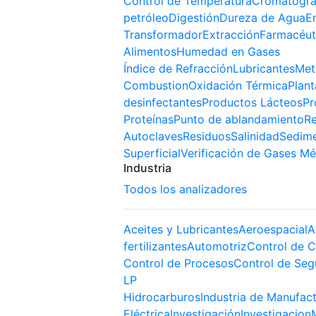
Control de Temperatura
Cromatogra
petróleo
Digestión
Dureza de Agua
E
Transformador
Extracción
Farmacéut
Alimentos
Humedad en Gases
Índice de Refracción
Lubricantes
Met
Combustion
Oxidación Térmica
Plant
desinfectantes
Productos Lácteos
Pr
Proteínas
Punto de ablandamiento
Re
Autoclaves
Residuos
Salinidad
Sedim
Superficial
Verificación de Gases Mé
Industria
Todos los analizadores
Aceites y Lubricantes
Aeroespacial
A
fertilizantes
Automotriz
Control de C
Control de Procesos
Control de Seg
LP
Hidrocarburos
Industria de Manufac
Eléctrica
Investigación
Investigacion