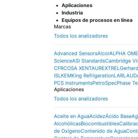
Aplicaciones
Industria
Equipos de procesos en línea
Marcas
Todos los analizadores
Advanced Sensors
Alcor
ALPHA OME
Science
ASI Standards
Cambridge Vi
CFR
COSA XENTAUR
EXTREL
Gerhard
ISL
KEM
King Refrigeration
LAR
LAUD
PCS Instruments
PetroSpec
Phase Te
Aplicaciones
Todos los analizadores
Aceite en Agua
Acidez
Ácido Base
Ag
Alcohólicas
Biocombustibles
Calibra
de Oxígeno
Contenido de Agua
Cont