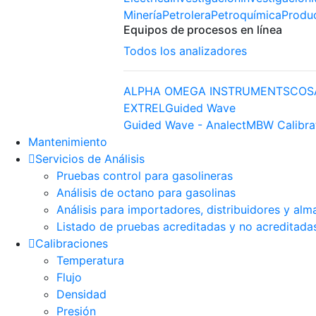
Minería
Petrolera
Petroquímica
Produ
Equipos de procesos en línea
Todos los analizadores
ALPHA OMEGA INSTRUMENTS
COS
EXTREL
Guided Wave
Guided Wave - Analect
MBW Calibra
Mantenimiento
Servicios de Análisis
Pruebas control para gasolineras
Análisis de octano para gasolinas
Análisis para importadores, distribuidores y alm
Listado de pruebas acreditadas y no acreditada
Calibraciones
Temperatura
Flujo
Densidad
Presión