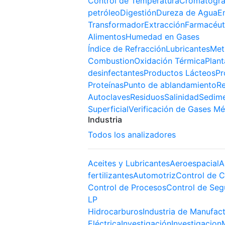
Control de Temperatura
Cromatogra
petróleo
Digestión
Dureza de Agua
E
Transformador
Extracción
Farmacéut
Alimentos
Humedad en Gases
Índice de Refracción
Lubricantes
Met
Combustion
Oxidación Térmica
Plant
desinfectantes
Productos Lácteos
Pr
Proteínas
Punto de ablandamiento
Re
Autoclaves
Residuos
Salinidad
Sedim
Superficial
Verificación de Gases Mé
Industria
Todos los analizadores
Aceites y Lubricantes
Aeroespacial
A
fertilizantes
Automotriz
Control de C
Control de Procesos
Control de Seg
LP
Hidrocarburos
Industria de Manufac
Eléctrica
Investigación
Investigacion