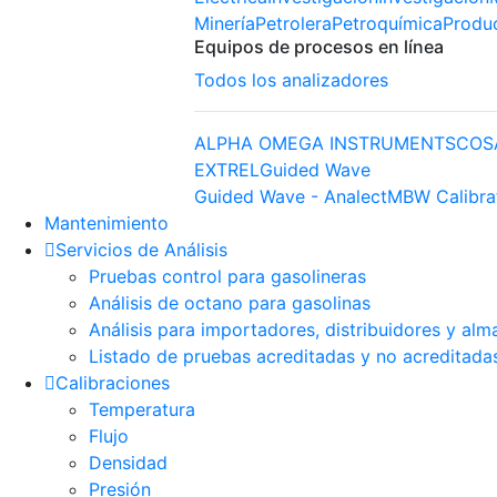
Minería
Petrolera
Petroquímica
Produ
Equipos de procesos en línea
Todos los analizadores
ALPHA OMEGA INSTRUMENTS
COS
EXTREL
Guided Wave
Guided Wave - Analect
MBW Calibra
Mantenimiento
Servicios de Análisis
Pruebas control para gasolineras
Análisis de octano para gasolinas
Análisis para importadores, distribuidores y alm
Listado de pruebas acreditadas y no acreditada
Calibraciones
Temperatura
Flujo
Densidad
Presión