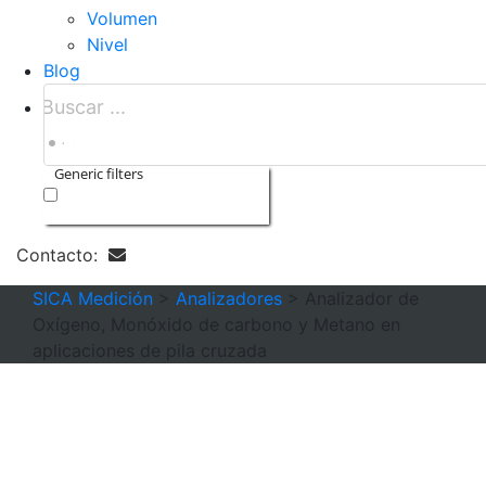
Volumen
Nivel
Blog
Generic filters
Exact matches only
Contacto:
SICA Medición
>
Analizadores
>
Analizador de
Oxígeno, Monóxido de carbono y Metano en
aplicaciones de pila cruzada