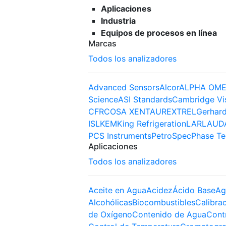
Aplicaciones
Industria
Equipos de procesos en línea
Marcas
Todos los analizadores
Advanced Sensors
Alcor
ALPHA OME
Science
ASI Standards
Cambridge Vi
CFR
COSA XENTAUR
EXTREL
Gerhard
ISL
KEM
King Refrigeration
LAR
LAUD
PCS Instruments
PetroSpec
Phase Te
Aplicaciones
Todos los analizadores
Aceite en Agua
Acidez
Ácido Base
Ag
Alcohólicas
Biocombustibles
Calibra
de Oxígeno
Contenido de Agua
Cont