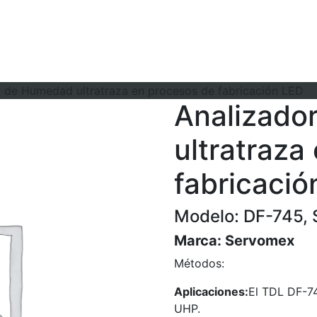
r de Humedad ultratraza en procesos de fabricación LED
Analizado
ultratraza
fabricació
Modelo: DF-745,
Marca:
Servomex
Métodos:
Aplicaciones:
El TDL DF-7
UHP.