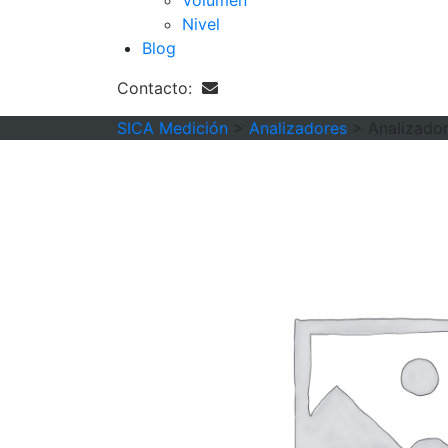
Volumen
Nivel
Blog
Contacto:
SICA Medición
>
Analizadores
>
Analizado