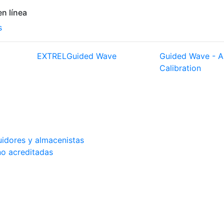
n línea
s
EXTREL
Guided Wave
Guided Wave - A
Calibration
buidores y almacenistas
no acreditadas