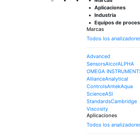
Marcas
Aplicaciones
Industria
Equipos de proces
Marcas
Todos los analizadore
Advanced
Sensors
Alcor
ALPHA
OMEGA INSTRUMENT
Alliance
Analytical
Controls
Antek
Aqua
Science
ASI
Standards
Cambridge
Viscosity
Aplicaciones
Todos los analizadore