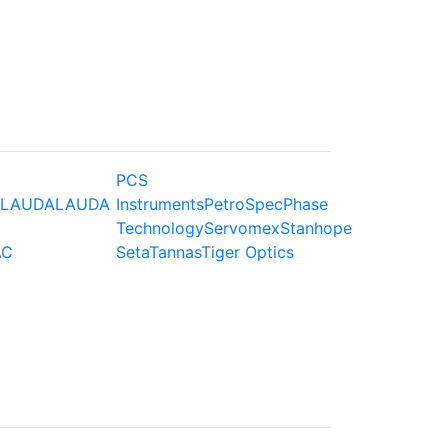
PCS
LAUDA
LAUDA
Instruments
PetroSpec
Phase
Technology
Servomex
Stanhope
AC
Seta
Tannas
Tiger Optics