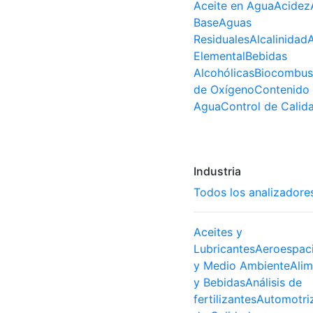
Aceite en Agua
Acidez
Base
Aguas
Residuales
Alcalinidad
A
Elemental
Bebidas
Alcohólicas
Biocombust
de Oxígeno
Contenido
Agua
Control de Calid
Industria
Todos los analizadore
Aceites y
Lubricantes
Aeroespaci
y Medio Ambiente
Ali
y Bebidas
Análisis de
fertilizantes
Automotri