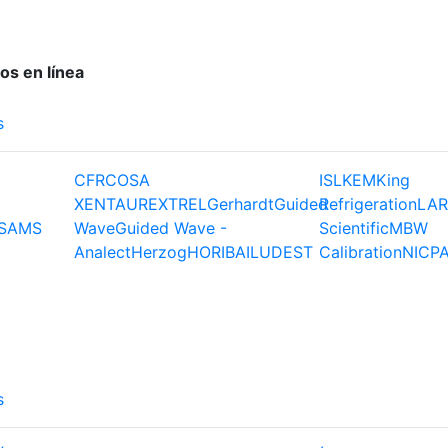
os en línea
s
CFR
COSA
ISL
KEM
King
XENTAUR
EXTREL
Gerhardt
Guided
Refrigeration
LAR
S
AMS
Wave
Guided Wave -
Scientific
MBW
Analect
Herzog
HORIBA
ILUDEST
Calibration
NIC
P
s