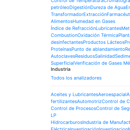
Control de Temperatura
Cromatogra
petróleo
Digestión
Dureza de Agua
E
Transformador
Extracción
Farmacéut
Alimentos
Humedad en Gases
Índice de Refracción
Lubricantes
Met
Combustion
Oxidación Térmica
Plant
desinfectantes
Productos Lácteos
Pr
Proteínas
Punto de ablandamiento
Re
Autoclaves
Residuos
Salinidad
Sedim
Superficial
Verificación de Gases Mé
Industria
Todos los analizadores
Aceites y Lubricantes
Aeroespacial
A
fertilizantes
Automotriz
Control de C
Control de Procesos
Control de Seg
LP
Hidrocarburos
Industria de Manufac
Eléctrica
Investigación
Investigacion