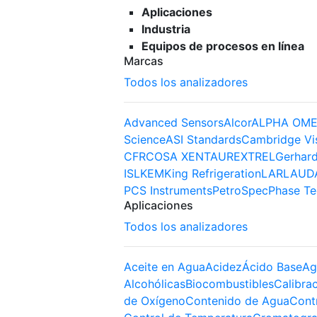
Aplicaciones
Industria
Equipos de procesos en línea
Marcas
Todos los analizadores
Advanced Sensors
Alcor
ALPHA OME
Science
ASI Standards
Cambridge Vi
CFR
COSA XENTAUR
EXTREL
Gerhard
ISL
KEM
King Refrigeration
LAR
LAUD
PCS Instruments
PetroSpec
Phase Te
Aplicaciones
Todos los analizadores
Aceite en Agua
Acidez
Ácido Base
Ag
Alcohólicas
Biocombustibles
Calibra
de Oxígeno
Contenido de Agua
Cont