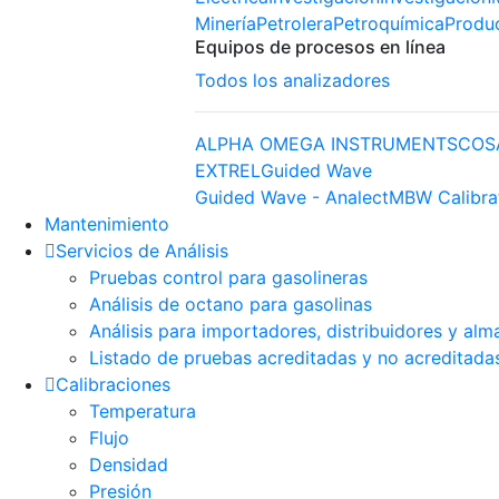
Minería
Petrolera
Petroquímica
Produ
Equipos de procesos en línea
Todos los analizadores
ALPHA OMEGA INSTRUMENTS
COS
EXTREL
Guided Wave
Guided Wave - Analect
MBW Calibra
Mantenimiento
Servicios de Análisis
Pruebas control para gasolineras
Análisis de octano para gasolinas
Análisis para importadores, distribuidores y alm
Listado de pruebas acreditadas y no acreditada
Calibraciones
Temperatura
Flujo
Densidad
Presión