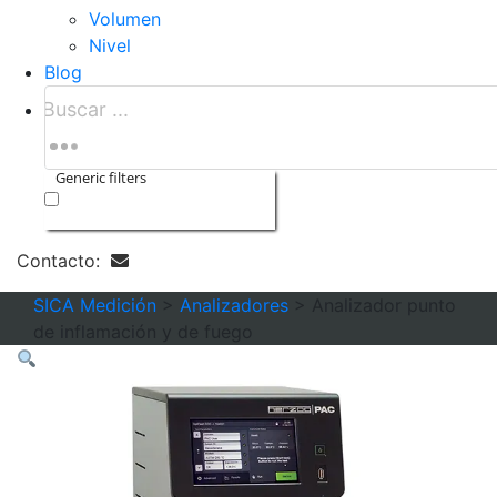
Volumen
Nivel
Blog
Generic filters
Exact matches only
Contacto:
SICA Medición
>
Analizadores
>
Analizador punto
de inflamación y de fuego