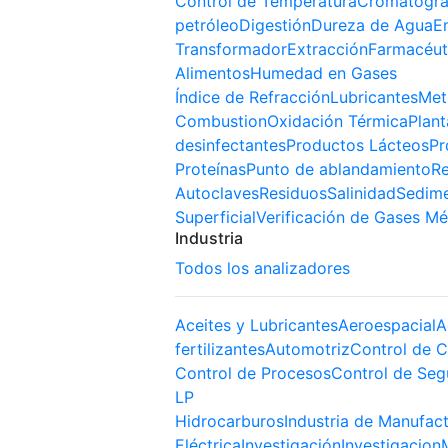
Control de Temperatura
Cromatogra
petróleo
Digestión
Dureza de Agua
E
Transformador
Extracción
Farmacéut
Alimentos
Humedad en Gases
Índice de Refracción
Lubricantes
Met
Combustion
Oxidación Térmica
Plant
desinfectantes
Productos Lácteos
Pr
Proteínas
Punto de ablandamiento
Re
Autoclaves
Residuos
Salinidad
Sedim
Superficial
Verificación de Gases Mé
Industria
Todos los analizadores
Aceites y Lubricantes
Aeroespacial
A
fertilizantes
Automotriz
Control de C
Control de Procesos
Control de Seg
LP
Hidrocarburos
Industria de Manufac
Eléctrica
Investigación
Investigacion