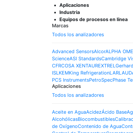
Aplicaciones
Industria
Equipos de procesos en línea
Marcas
Todos los analizadores
Advanced Sensors
Alcor
ALPHA OME
Science
ASI Standards
Cambridge Vi
CFR
COSA XENTAUR
EXTREL
Gerhard
ISL
KEM
King Refrigeration
LAR
LAUD
PCS Instruments
PetroSpec
Phase Te
Aplicaciones
Todos los analizadores
Aceite en Agua
Acidez
Ácido Base
Ag
Alcohólicas
Biocombustibles
Calibra
de Oxígeno
Contenido de Agua
Cont