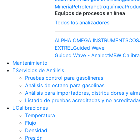
Minería
Petrolera
Petroquímica
Produ
Equipos de procesos en línea
Todos los analizadores
ALPHA OMEGA INSTRUMENTS
COS
EXTREL
Guided Wave
Guided Wave - Analect
MBW Calibra
Mantenimiento
Servicios de Análisis
Pruebas control para gasolineras
Análisis de octano para gasolinas
Análisis para importadores, distribuidores y alm
Listado de pruebas acreditadas y no acreditada
Calibraciones
Temperatura
Flujo
Densidad
Presión