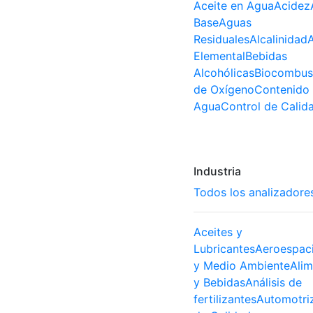
Aceite en Agua
Acidez
Base
Aguas
Residuales
Alcalinidad
A
Elemental
Bebidas
Alcohólicas
Biocombust
de Oxígeno
Contenido
Agua
Control de Calid
Industria
Todos los analizadore
Aceites y
Lubricantes
Aeroespaci
y Medio Ambiente
Ali
y Bebidas
Análisis de
fertilizantes
Automotri