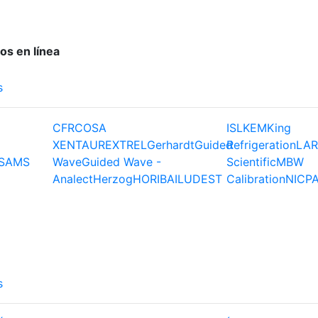
os en línea
s
CFR
COSA
ISL
KEM
King
XENTAUR
EXTREL
Gerhardt
Guided
Refrigeration
LAR
S
AMS
Wave
Guided Wave -
Scientific
MBW
Analect
Herzog
HORIBA
ILUDEST
Calibration
NIC
P
s