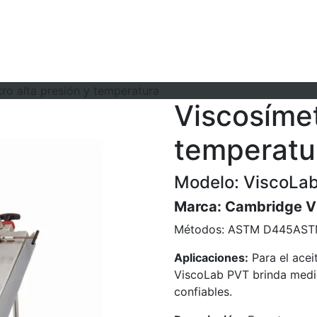
ro alta presión y temperatura
Viscosímet
temperatu
Modelo: ViscoLa
Marca:
Cambridge Vi
Métodos:
ASTM D445
AST
Aplicaciones:
Para el aceit
ViscoLab PVT brinda medic
confiables.