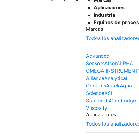
Marcas
Aplicaciones
Industria
Equipos de proces
Marcas
Todos los analizadore
Advanced
Sensors
Alcor
ALPHA
OMEGA INSTRUMENT
Alliance
Analytical
Controls
Antek
Aqua
Science
ASI
Standards
Cambridge
Viscosity
Aplicaciones
Todos los analizadore