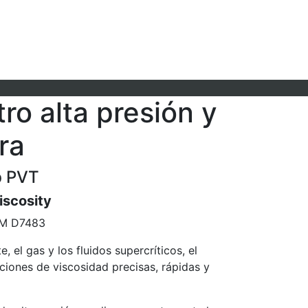
ro alta presión y
ra
b PVT
scosity
M D7483
e, el gas y los fluidos supercríticos, el
iones de viscosidad precisas, rápidas y