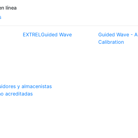
n línea
s
EXTREL
Guided Wave
Guided Wave - A
Calibration
buidores y almacenistas
no acreditadas