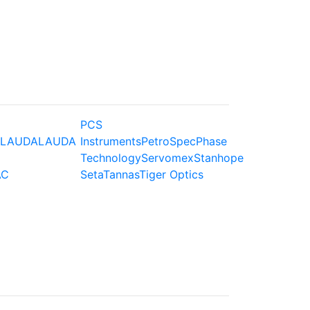
PCS
LAUDA
LAUDA
Instruments
PetroSpec
Phase
Technology
Servomex
Stanhope
AC
Seta
Tannas
Tiger Optics