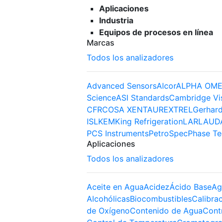
Aplicaciones
Industria
Equipos de procesos en línea
Marcas
Todos los analizadores
Advanced Sensors
Alcor
ALPHA OME
Science
ASI Standards
Cambridge Vi
CFR
COSA XENTAUR
EXTREL
Gerhard
ISL
KEM
King Refrigeration
LAR
LAUD
PCS Instruments
PetroSpec
Phase Te
Aplicaciones
Todos los analizadores
Aceite en Agua
Acidez
Ácido Base
Ag
Alcohólicas
Biocombustibles
Calibra
de Oxígeno
Contenido de Agua
Cont