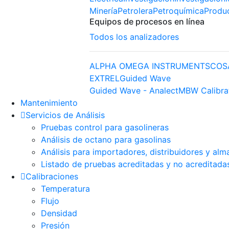
Minería
Petrolera
Petroquímica
Produ
Equipos de procesos en línea
Todos los analizadores
ALPHA OMEGA INSTRUMENTS
COS
EXTREL
Guided Wave
Guided Wave - Analect
MBW Calibra
Mantenimiento
Servicios de Análisis
Pruebas control para gasolineras
Análisis de octano para gasolinas
Análisis para importadores, distribuidores y alm
Listado de pruebas acreditadas y no acreditada
Calibraciones
Temperatura
Flujo
Densidad
Presión