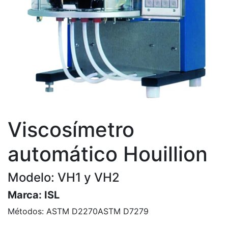
Viscosímetro
automático Houillion
Modelo: VH1 y VH2
Marca:
ISL
Métodos:
ASTM D2270
ASTM D7279