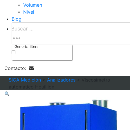
Volumen
Nivel
Blog
Generic filters
Exact matches only
Contacto:
SICA Medición
>
Analizadores
>
Viscosímetro
automático Houillion