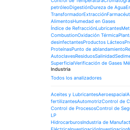
Control de Temperatura
Cromatogra
petróleo
Digestión
Dureza de Agua
E
Transformador
Extracción
Farmacéut
Alimentos
Humedad en Gases
Índice de Refracción
Lubricantes
Met
Combustion
Oxidación Térmica
Plant
desinfectantes
Productos Lácteos
Pr
Proteínas
Punto de ablandamiento
Re
Autoclaves
Residuos
Salinidad
Sedim
Superficial
Verificación de Gases Mé
Industria
Todos los analizadores
Aceites y Lubricantes
Aeroespacial
A
fertilizantes
Automotriz
Control de C
Control de Procesos
Control de Seg
LP
Hidrocarburos
Industria de Manufac
Eléctrica
Investigación
Investigacion