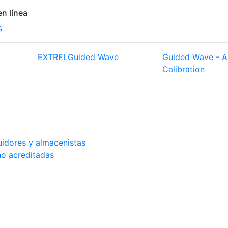
n línea
s
EXTREL
Guided Wave
Guided Wave - A
Calibration
buidores y almacenistas
no acreditadas