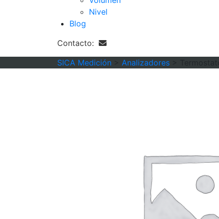
Volumen
Nivel
Blog
Contacto:
SICA Medición
>
Analizadores
>
Termostato