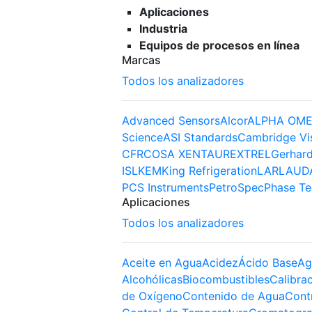
Aplicaciones
Industria
Equipos de procesos en línea
Marcas
Todos los analizadores
Advanced Sensors
Alcor
ALPHA OME
Science
ASI Standards
Cambridge Vi
CFR
COSA XENTAUR
EXTREL
Gerhard
ISL
KEM
King Refrigeration
LAR
LAUD
PCS Instruments
PetroSpec
Phase Te
Aplicaciones
Todos los analizadores
Aceite en Agua
Acidez
Ácido Base
Ag
Alcohólicas
Biocombustibles
Calibra
de Oxígeno
Contenido de Agua
Cont