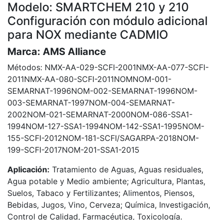
Modelo: SMARTCHEM 210 y 210
Configuración con módulo adicional
para NOX mediante CADMIO
Marca:
AMS Alliance
Métodos:
NMX-AA-029-SCFI-2001
NMX-AA-077-SCFI-
2011
NMX-AA-080-SCFI-2011
NOM
NOM-001-
SEMARNAT-1996
NOM-002-SEMARNAT-1996
NOM-
003-SEMARNAT-1997
NOM-004-SEMARNAT-
2002
NOM-021-SEMARNAT-2000
NOM-086-SSA1-
1994
NOM-127-SSA1-1994
NOM-142-SSA1-1995
NOM-
155-SCFI-2012
NOM-181-SCFI/SAGARPA-2018
NOM-
199-SCFI-2017
NOM-201-SSA1-2015
Aplicación:
Tratamiento de Aguas, Aguas residuales,
Agua potable y Medio ambiente; Agricultura, Plantas,
Suelos, Tabaco y Fertilizantes; Alimentos, Piensos,
Bebidas, Jugos, Vino, Cerveza; Química, Investigación,
Control de Calidad, Farmacéutica, Toxicología.