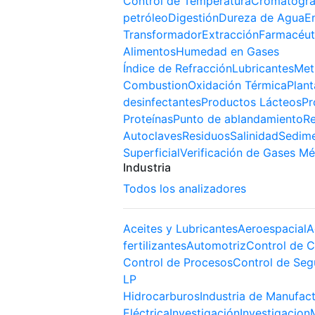
Control de Temperatura
Cromatogra
petróleo
Digestión
Dureza de Agua
E
Transformador
Extracción
Farmacéut
Alimentos
Humedad en Gases
Índice de Refracción
Lubricantes
Met
Combustion
Oxidación Térmica
Plant
desinfectantes
Productos Lácteos
Pr
Proteínas
Punto de ablandamiento
Re
Autoclaves
Residuos
Salinidad
Sedim
Superficial
Verificación de Gases Mé
Industria
Todos los analizadores
Aceites y Lubricantes
Aeroespacial
A
fertilizantes
Automotriz
Control de C
Control de Procesos
Control de Seg
LP
Hidrocarburos
Industria de Manufac
Eléctrica
Investigación
Investigacion