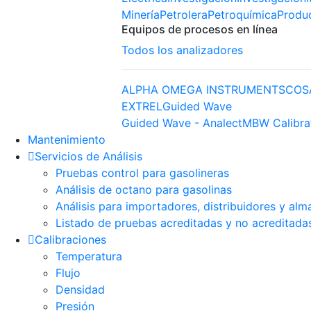
Minería
Petrolera
Petroquímica
Produ
Equipos de procesos en línea
Todos los analizadores
ALPHA OMEGA INSTRUMENTS
COS
EXTREL
Guided Wave
Guided Wave - Analect
MBW Calibra
Mantenimiento
Servicios de Análisis
Pruebas control para gasolineras
Análisis de octano para gasolinas
Análisis para importadores, distribuidores y alm
Listado de pruebas acreditadas y no acreditada
Calibraciones
Temperatura
Flujo
Densidad
Presión