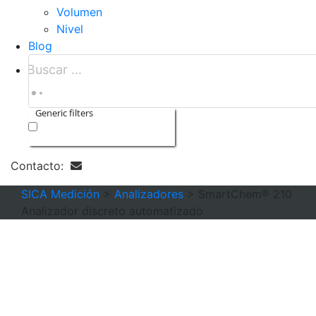
Volumen
Nivel
Blog
Generic filters
Exact matches only
Contacto:
SICA Medición
>
Analizadores
>
SmartChem® 210
Analizador discreto automatizado