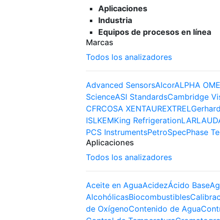
Aplicaciones
Industria
Equipos de procesos en línea
Marcas
Todos los analizadores
Advanced Sensors
Alcor
ALPHA OME
Science
ASI Standards
Cambridge Vi
CFR
COSA XENTAUR
EXTREL
Gerhard
ISL
KEM
King Refrigeration
LAR
LAUD
PCS Instruments
PetroSpec
Phase Te
Aplicaciones
Todos los analizadores
Aceite en Agua
Acidez
Ácido Base
Ag
Alcohólicas
Biocombustibles
Calibra
de Oxígeno
Contenido de Agua
Cont