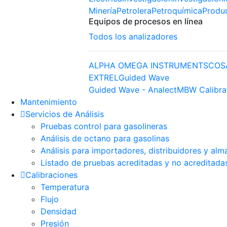
Minería
Petrolera
Petroquímica
Produ
Equipos de procesos en línea
Todos los analizadores
ALPHA OMEGA INSTRUMENTS
COS
EXTREL
Guided Wave
Guided Wave - Analect
MBW Calibra
Mantenimiento
Servicios de Análisis
Pruebas control para gasolineras
Análisis de octano para gasolinas
Análisis para importadores, distribuidores y alm
Listado de pruebas acreditadas y no acreditada
Calibraciones
Temperatura
Flujo
Densidad
Presión