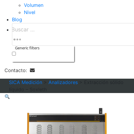
Volumen
Nivel
Blog
Generic filters
Exact matches only
Contacto:
SICA Medición
>
Analizadores
>
Extracción sólido
líquido – Soxleth