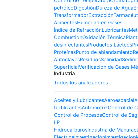
Control de Temperatura
Cromatogra
petróleo
Digestión
Dureza de Agua
E
Transformador
Extracción
Farmacéut
Alimentos
Humedad en Gases
Índice de Refracción
Lubricantes
Met
Combustion
Oxidación Térmica
Plant
desinfectantes
Productos Lácteos
Pr
Proteínas
Punto de ablandamiento
Re
Autoclaves
Residuos
Salinidad
Sedim
Superficial
Verificación de Gases Mé
Industria
Todos los analizadores
Aceites y Lubricantes
Aeroespacial
A
fertilizantes
Automotriz
Control de C
Control de Procesos
Control de Seg
LP
Hidrocarburos
Industria de Manufac
Eléctrica
Investigación
Investigacion