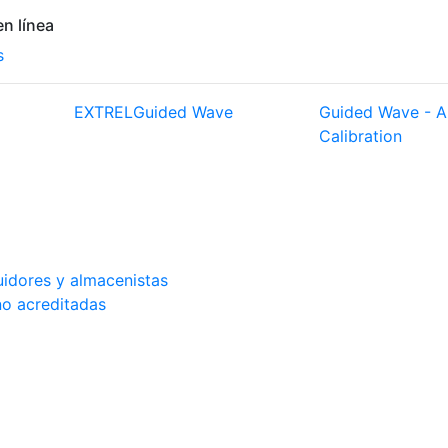
n línea
s
EXTREL
Guided Wave
Guided Wave - A
Calibration
buidores y almacenistas
no acreditadas