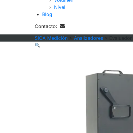
Volumen
Nivel
Blog
Contacto:
SICA Medición
>
Analizadores
>
Evaluador 