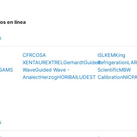
os en línea
s
CFR
COSA
ISL
KEM
King
XENTAUR
EXTREL
Gerhardt
Guided
Refrigeration
LAR
S
AMS
Wave
Guided Wave -
Scientific
MBW
Analect
Herzog
HORIBA
ILUDEST
Calibration
NIC
P
s