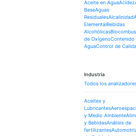
Aceite en Agua
Acidez
Base
Aguas
Residuales
Alcalinidad
A
Elemental
Bebidas
Alcohólicas
Biocombust
de Oxígeno
Contenido
Agua
Control de Calid
Industria
Todos los analizadore
Aceites y
Lubricantes
Aeroespaci
y Medio Ambiente
Ali
y Bebidas
Análisis de
fertilizantes
Automotri