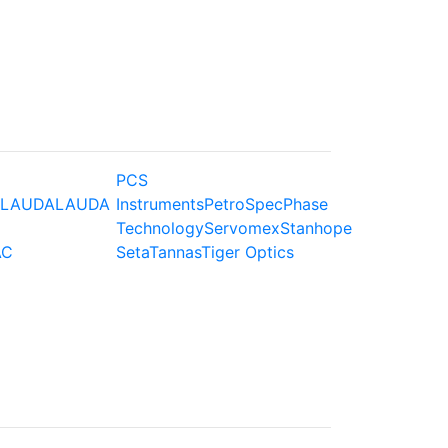
PCS
LAUDA
LAUDA
Instruments
PetroSpec
Phase
Technology
Servomex
Stanhope
AC
Seta
Tannas
Tiger Optics