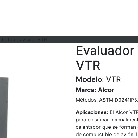
de tubos visual VTR
Evaluador 
VTR
Modelo: VTR
Marca:
Alcor
Métodos:
ASTM D3241
IP3
Aplicaciones:
El Alcor VTR
para clasificar manualment
calentador que se forman 
de combustible de avión. L