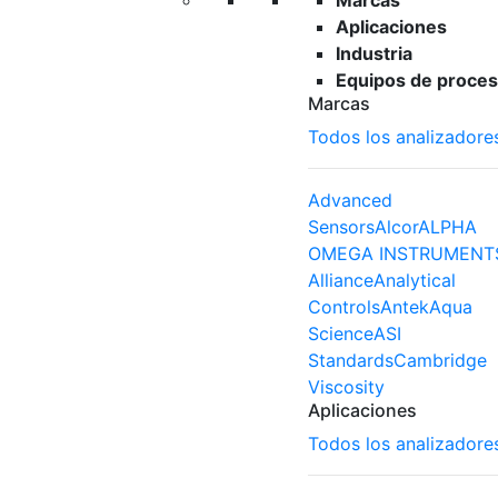
Marcas
Aplicaciones
Industria
Equipos de proces
Marcas
Todos los analizadore
Advanced
Sensors
Alcor
ALPHA
OMEGA INSTRUMENT
Alliance
Analytical
Controls
Antek
Aqua
Science
ASI
Standards
Cambridge
Viscosity
Aplicaciones
Todos los analizadore