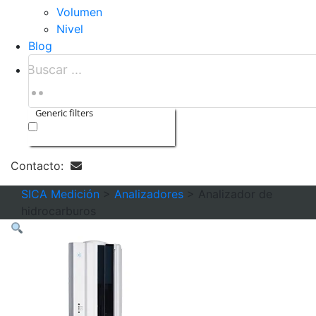
Volumen
Nivel
Blog
Generic filters
Exact matches only
Contacto:
SICA Medición
>
Analizadores
>
Analizador de
hidrocarburos