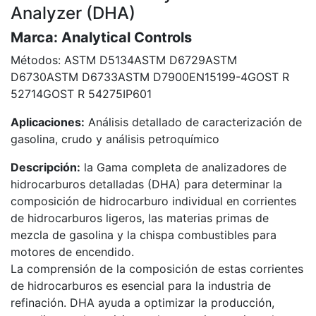
Analyzer (DHA)
Marca:
Analytical Controls
Métodos:
ASTM D5134
ASTM D6729
ASTM
D6730
ASTM D6733
ASTM D7900
EN15199-4
GOST R
52714
GOST R 54275
IP601
Aplicaciones:
Análisis detallado de caracterización de
gasolina, crudo y análisis petroquímico
Descripción:
la Gama completa de analizadores de
hidrocarburos detalladas (DHA) para determinar la
composición de hidrocarburo individual en corrientes
de hidrocarburos ligeros, las materias primas de
mezcla de gasolina y la chispa combustibles para
motores de encendido.
La comprensión de la composición de estas corrientes
de hidrocarburos es esencial para la industria de
refinación. DHA ayuda a optimizar la producción,