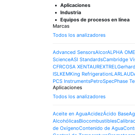
Aplicaciones
Industria
Equipos de procesos en línea
Marcas
Todos los analizadores
Advanced Sensors
Alcor
ALPHA OME
Science
ASI Standards
Cambridge Vi
CFR
COSA XENTAUR
EXTREL
Gerhard
ISL
KEM
King Refrigeration
LAR
LAUD
PCS Instruments
PetroSpec
Phase Te
Aplicaciones
Todos los analizadores
Aceite en Agua
Acidez
Ácido Base
Ag
Alcohólicas
Biocombustibles
Calibra
de Oxígeno
Contenido de Agua
Cont