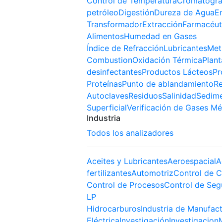
Control de Temperatura
Cromatogra
petróleo
Digestión
Dureza de Agua
E
Transformador
Extracción
Farmacéut
Alimentos
Humedad en Gases
Índice de Refracción
Lubricantes
Met
Combustion
Oxidación Térmica
Plant
desinfectantes
Productos Lácteos
Pr
Proteínas
Punto de ablandamiento
Re
Autoclaves
Residuos
Salinidad
Sedim
Superficial
Verificación de Gases Mé
Industria
Todos los analizadores
Aceites y Lubricantes
Aeroespacial
A
fertilizantes
Automotriz
Control de C
Control de Procesos
Control de Seg
LP
Hidrocarburos
Industria de Manufac
Eléctrica
Investigación
Investigacion