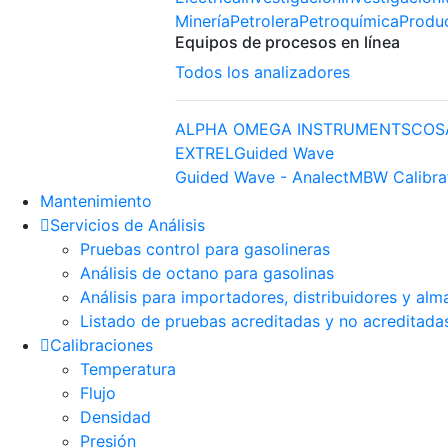
Minería
Petrolera
Petroquímica
Produ
Equipos de procesos en línea
Todos los analizadores
ALPHA OMEGA INSTRUMENTS
COS
EXTREL
Guided Wave
Guided Wave - Analect
MBW Calibra
Mantenimiento
Servicios de Análisis
Pruebas control para gasolineras
Análisis de octano para gasolinas
Análisis para importadores, distribuidores y alm
Listado de pruebas acreditadas y no acreditada
Calibraciones
Temperatura
Flujo
Densidad
Presión