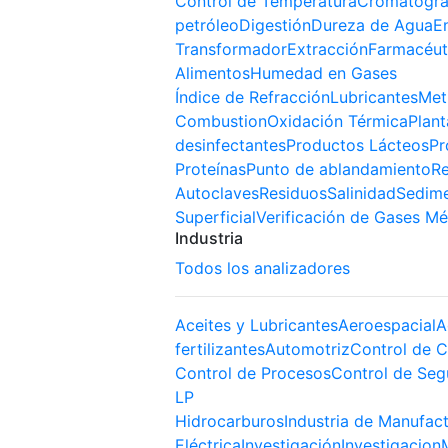
Control de Temperatura
Cromatogra
petróleo
Digestión
Dureza de Agua
E
Transformador
Extracción
Farmacéut
Alimentos
Humedad en Gases
Índice de Refracción
Lubricantes
Met
Combustion
Oxidación Térmica
Plant
desinfectantes
Productos Lácteos
Pr
Proteínas
Punto de ablandamiento
Re
Autoclaves
Residuos
Salinidad
Sedim
Superficial
Verificación de Gases Mé
Industria
Todos los analizadores
Aceites y Lubricantes
Aeroespacial
A
fertilizantes
Automotriz
Control de C
Control de Procesos
Control de Seg
LP
Hidrocarburos
Industria de Manufac
Eléctrica
Investigación
Investigacion