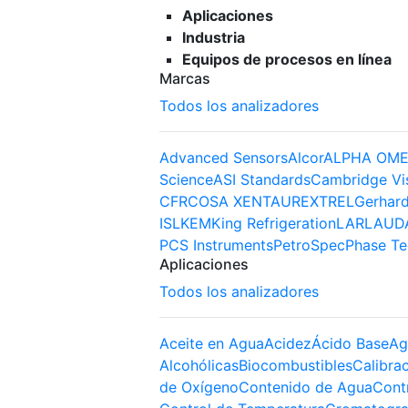
Aplicaciones
Industria
Equipos de procesos en línea
Marcas
Todos los analizadores
Advanced Sensors
Alcor
ALPHA OME
Science
ASI Standards
Cambridge Vi
CFR
COSA XENTAUR
EXTREL
Gerhard
ISL
KEM
King Refrigeration
LAR
LAUD
PCS Instruments
PetroSpec
Phase Te
Aplicaciones
Todos los analizadores
Aceite en Agua
Acidez
Ácido Base
Ag
Alcohólicas
Biocombustibles
Calibra
de Oxígeno
Contenido de Agua
Cont