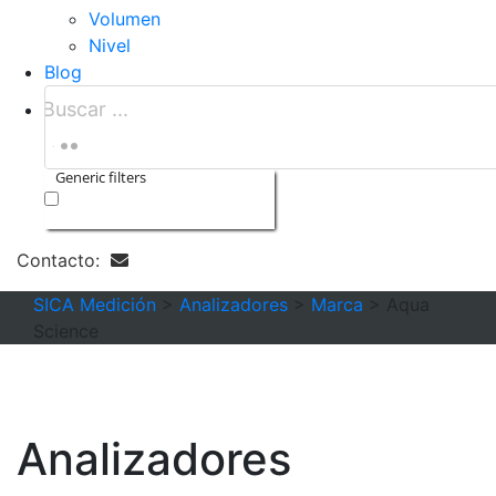
Volumen
Nivel
Blog
Generic filters
Exact matches only
Contacto:
SICA Medición
>
Analizadores
>
Marca
>
Aqua
Science
Analizadores