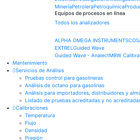
Minería
Petrolera
Petroquímica
Produ
Equipos de procesos en línea
Todos los analizadores
ALPHA OMEGA INSTRUMENTS
COS
EXTREL
Guided Wave
Guided Wave - Analect
MBW Calibra
Mantenimiento
Servicios de Análisis
Pruebas control para gasolineras
Análisis de octano para gasolinas
Análisis para importadores, distribuidores y alm
Listado de pruebas acreditadas y no acreditada
Calibraciones
Temperatura
Flujo
Densidad
Presión