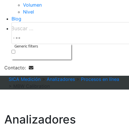
Volumen
Nivel
Blog
Generic filters
Exact matches only
Contacto:
SICA Medición
>
Analizadores
>
Procesos en línea
>
MBW Calibration
Analizadores