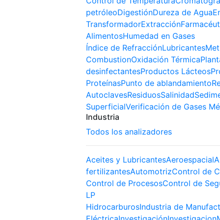
Control de Temperatura
Cromatogra
petróleo
Digestión
Dureza de Agua
E
Transformador
Extracción
Farmacéut
Alimentos
Humedad en Gases
Índice de Refracción
Lubricantes
Met
Combustion
Oxidación Térmica
Plant
desinfectantes
Productos Lácteos
Pr
Proteínas
Punto de ablandamiento
Re
Autoclaves
Residuos
Salinidad
Sedim
Superficial
Verificación de Gases Mé
Industria
Todos los analizadores
Aceites y Lubricantes
Aeroespacial
A
fertilizantes
Automotriz
Control de C
Control de Procesos
Control de Seg
LP
Hidrocarburos
Industria de Manufac
Eléctrica
Investigación
Investigacion