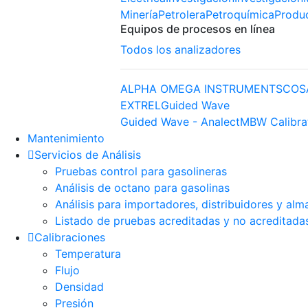
Minería
Petrolera
Petroquímica
Produ
Equipos de procesos en línea
Todos los analizadores
ALPHA OMEGA INSTRUMENTS
COS
EXTREL
Guided Wave
Guided Wave - Analect
MBW Calibra
Mantenimiento
Servicios de Análisis
Pruebas control para gasolineras
Análisis de octano para gasolinas
Análisis para importadores, distribuidores y alm
Listado de pruebas acreditadas y no acreditada
Calibraciones
Temperatura
Flujo
Densidad
Presión