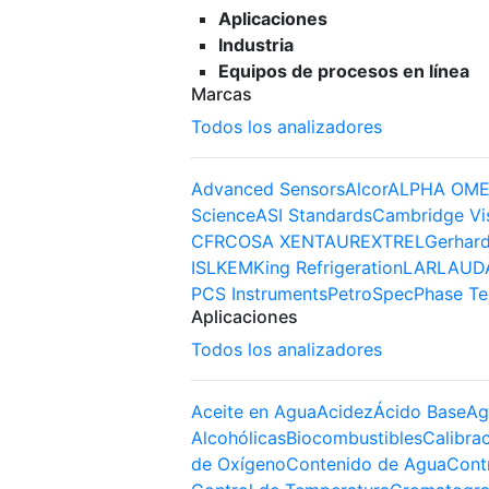
Aplicaciones
Industria
Equipos de procesos en línea
Marcas
Todos los analizadores
Advanced Sensors
Alcor
ALPHA OME
Science
ASI Standards
Cambridge Vi
CFR
COSA XENTAUR
EXTREL
Gerhard
ISL
KEM
King Refrigeration
LAR
LAUD
PCS Instruments
PetroSpec
Phase Te
Aplicaciones
Todos los analizadores
Aceite en Agua
Acidez
Ácido Base
Ag
Alcohólicas
Biocombustibles
Calibra
de Oxígeno
Contenido de Agua
Cont